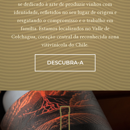
se dedicado à arte de produzir vinhos com
identidade, refletidos no seu lugar de origem e
resgatando o compromisso e o trabalho em
família. Estamos localizados no Valle de
Colchagua, coração central da reconhecida zona
vitivinícola do Chile.
DESCUBRA-A