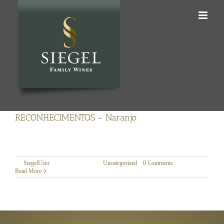
Skip
to
content
RECONHECIMENTOS – Naranjo
RECONHECIMENTOS NARANJO [...]
By
SiegelUser
|
Junho 20th, 2020
|
Uncategorized
|
0 Comments
Read More