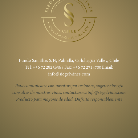
Fundo San Elías S/N, Palmilla, Colchagua Valley, Chile
Tel: +56 72 2823836 / Fax: +56 72 2714700 Email:
info@siegelwines.com
Para comunicarse con nosotros por reclamos, sugerencias y/o
consultas de nuestros vinos, contactarse a info@siegelvinos.com
Producto para mayores de edad. Disfruta responsablemente