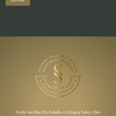
Fundo San Elías S/N, Palmilla, Colchagua Valley, Chile