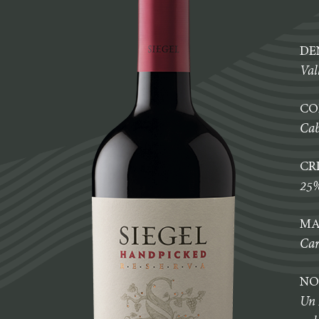
DE
Val
CO
Cab
CR
25%
MA
Car
NO
Un 