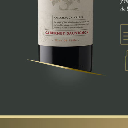
y c
de 