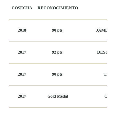
COSECHA
RECONOCIMIENTO
ME
2018
90 pts.
JAMES S
2017
92 pts.
DESCOR
2017
90 pts.
TIM 
2017
Gold Medal
CAT